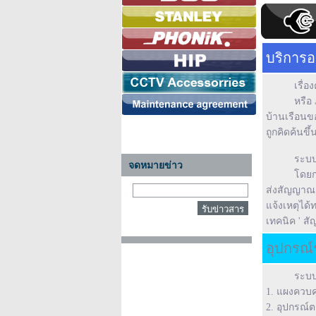
บริการอ
เรื่
หรือ
บ้านเรือนข
ถูกคิดค้นขึ้
ระบ
จดหมายข่าว
โดยก
ส่งสัญญาณเต
แจ้งเหตุได
เทคนิค ' ส
อุปกรณ
ระบบ
1. แผงควบค
2. อุปกรณ์