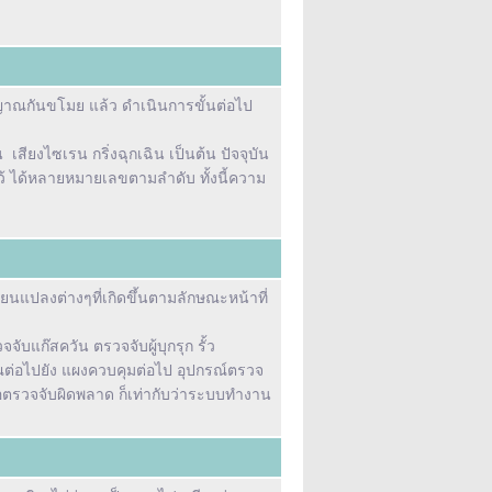
ญญาณกันขโมย แล้ว
ดำเนินการขั้นต่อไป
เสียงไซเรน กริ่งฉุกเฉิน เป็นต้น ปัจจุบัน
ว้ ได้หลายหมายเลขตามลำดับ ทั้งนี้ความ
นแปลงต่างๆที่เกิดขึ้นตามลักษณะหน้าที่
บแก๊สควัน ตรวจจับผู้บุกรุก รั้ว
ณต่อไปยัง แผงควบคุมต่อไป อุปกรณ์ตรวจ
ือตรวจจับผิดพลาด ก็เท่ากับว่าระบบทำงาน