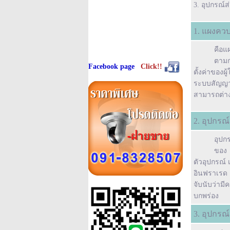
3.
อุปกรณ์
1. แผงควบ
คือแ
ตาม
Facebook page
Click!!
ตั้งค่าของผ
ระบบสัญญาณ
สามารถต่างๆ 
2. อุปกรณ
อุปก
ของ
ตัวอุปกรณ์ 
อินฟราเรด 
จับนับว่าม
บกพร่อง
3. อุปกรณ