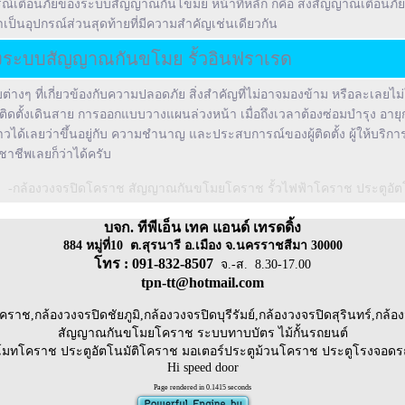
รณ์เตือนภัย
ของระบบสัญญาณกันโขมย หน้าที่หลัก ก็คือ ส่งสัญญาณเตือนภัยฉ
่าเป็นอุปกรณ์ส่วนสุดท้ายที่มีความสำคัญเช่นเดียวกัน
งระบบสัญญาณกันขโมย รั้วอินฟราเรด
ต่างๆ ที่เกี่ยวข้องกับความปลอดภัย สิ่งสำคัญที่ไม่อาจมองข้าม หรือละเลยไม
ติดตั้งเดินสาย การออกแบบวางแผนล่วงหน้า เมื่อถึงเวลาต้องซ่อมบำรุง อายุ
ได้เลยว่าขึ้นอยู่กับ ความชำนาญ และประสบการณ์ของผู้ติดตั้ง ผู้ให้บริกา
ิชาชีพเลยก็ว่าได้ครับ
-กล้องวงจรปิดโคราช สัญญาณกันขโมยโคราช รั้วไฟฟ้าโคราช ประตูอัตโ
บจก. ทีพีเอ็น เทค แอนด์ เทรดดิ้ง
884 หมู่ที่10
ต.สุรนารี
อ.เมือง จ.นครราชสีมา 30000
โทร : 091-832-8507
จ.-ส. 8.30-17.00
tpn-tt
@hotmail.com
ราช,กล้องวงจรปิดชัยภูมิ,กล้องวงจรปิดบุรีรัมย์,กล้องวงจรปิดสุรินทร์,กล้อ
สัญญาณกันขโมยโคราช ระบบทาบบัตร ไม้กั้นรถยนต์
ีโมทโคราช ประตูอัตโนมัติโคราช มอเตอร์ประตูม้วนโคราช ประตูโรงจอด
Hi speed door
Page rendered in 0.1415 seconds