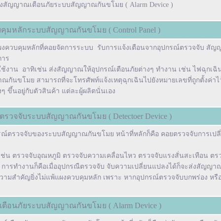
ส่งสัญญาณเตือนภัยระบบสัญญาณกันขโมย
(
Alarm Device
)
คุมหลักระบบสัญญาณกันขโมย ( Control Panel )
ผงควบคุมหลักที่คอยจัดการระบบ รับการแจ้งเตือนจากอุปกรณ์ตรวจจับ สั
การ
ู้ใช้งาน อาทิเช่น ส่งสัญญาณให้อุปกรณ์เตือนภัยต่างๆ ทำงาน เช่น ไฟฉุกเฉิน 
กันขโมย สามารถที่จะโทรศัพท์แจ้งเหตุฉุกเฉินไปยังหมายเลขที่ถูกตั้งค่าไ
ขึ้นอยู่กับตัวสินค้า แต่ละผู้ผลิตนั่นเอง
์ตรวจจับระบบสัญญาณกันขโมย ( Detectoer Device )
รณ์ตรวจจับของระบบสัญญาณกันขโมย หน้าที่หลักก็คือ คอยตรวจจับการเปลี่ย
เช่น ตรวจจับอุณหภูมิ ตรวจจับความเคลื่อนไหว ตรวจจับแรงสั่นสะเทือน ตรวจจั
การทำงานก็คือเมื่ออุปกรณืตรวจจับ จับความเปลี่ยนแปลงได้ก็จะส่งสัญญา
ีความสำคัญยิ่งไม่แพ้แผงควบคุมหลัก เพราะ หากอุปกรณ์ตรวจจับบกพร่อง หร
์เตือนภัยระบบสัญญาณกันขโมย ( Alarm Device )